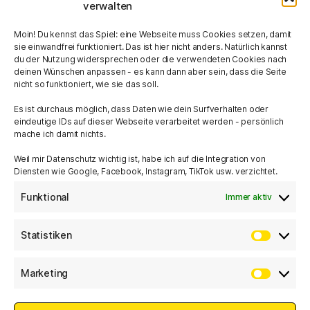
verwalten
Moin! Du kennst das Spiel: eine Webseite muss Cookies setzen, damit
sie einwandfrei funktioniert. Das ist hier nicht anders. Natürlich kannst
du der Nutzung widersprechen oder die verwendeten Cookies nach
deinen Wünschen anpassen - es kann dann aber sein, dass die Seite
nicht so funktioniert, wie sie das soll.
28
FOTOS
Es ist durchaus möglich, dass Daten wie dein Surfverhalten oder
eindeutige IDs auf dieser Webseite verarbeitet werden - persönlich
mache ich damit nichts.
Weil mir Datenschutz wichtig ist, habe ich auf die Integration von
Diensten wie Google, Facebook, Instagram, TikTok usw. verzichtet.
MIT
AUS BREMEN
Funktional
Immer aktiv
Statistiken
Statist
Marketing
Market
seit
2023