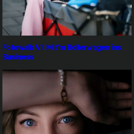
Foto­walk VI: Mit’m Bol­ler­wa­gen ins
Busi­ness