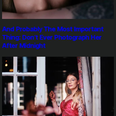
And Pro­ba­b­ly The Most Important
Thing: Don’t Ever Pho­to­graph Her
After Mid­night