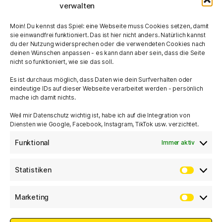
verwalten
Moin! Du kennst das Spiel: eine Webseite muss Cookies setzen, damit
sie einwandfrei funktioniert. Das ist hier nicht anders. Natürlich kannst
du der Nutzung widersprechen oder die verwendeten Cookies nach
deinen Wünschen anpassen - es kann dann aber sein, dass die Seite
nicht so funktioniert, wie sie das soll.
28
FOTOS
Es ist durchaus möglich, dass Daten wie dein Surfverhalten oder
eindeutige IDs auf dieser Webseite verarbeitet werden - persönlich
mache ich damit nichts.
Weil mir Datenschutz wichtig ist, habe ich auf die Integration von
Diensten wie Google, Facebook, Instagram, TikTok usw. verzichtet.
MIT
AUS BREMEN
Funktional
Immer aktiv
Statistiken
Statist
Marketing
Market
seit
2023