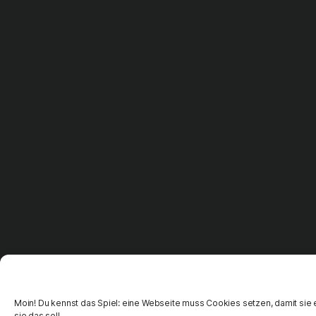
Moin! Du kennst das Spiel: eine Webseite muss Cookies setzen, damit sie e
sie das soll.