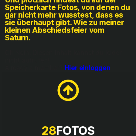
Speicherkarte Fotos, von denen du
gar nicht mehr wusstest, dass es
sie überhaupt gibt. Wie zu meiner
kleinen Abschiedsfeier vom
Saturn.
Oh Nein! Die­sen Inhalt kannst du lei­der
nicht auf­ru­fen!
Alre­a­dy a mem­ber?
Hier ein­log­gen
28
FOTOS